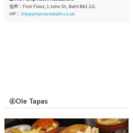
住所：First Floor, 1 John St, Bath BA1 2JL
HP：
thepumproombath.co.uk
④Ole Tapas