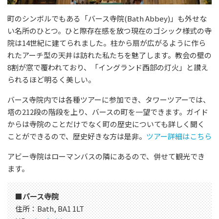
町のシンボルでもある「バース寺院(Bath Abbey)」も外せな
い名所のひとつ。ひと際存在感を放つ現在のゴシック様式の寺
院は14世紀に建てられました。柱から扇が広がるように作ら
れたアーチ型の天井は訪れた私たちを魅了します。教会の壁の
8割が窓で覆われており、「イングランド西部の灯火」と讃え
られるほど明るく美しい。
バース寺院内では各種ツアーに参加でき、タワーツアーでは、
塔の212段の階段を上り、バースの町を一望できます。ガイド
からは寺院のことだけでなく町の歴史についても詳しく聞く
ことができるので、歴史好きな方は是非。
ツアー詳細はこちら
アビー寺院はローマンバスの隣にあるので、併せて観光でき
ます。
■
バース寺院
住所：Bath, BA1 1LT