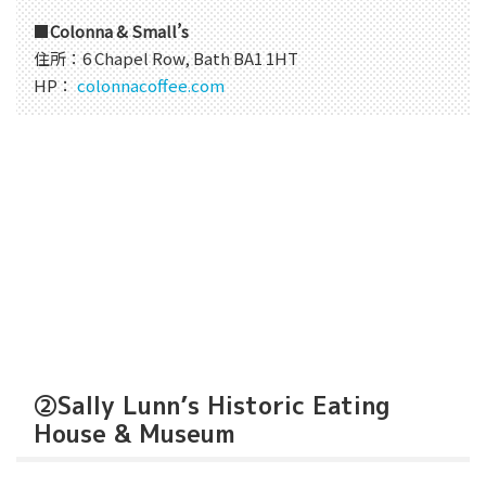
■
Colonna & Small’s
住所：6 Chapel Row, Bath BA1 1HT
HP：
colonnacoffee.com
②Sally Lunn’s Historic Eating
House & Museum