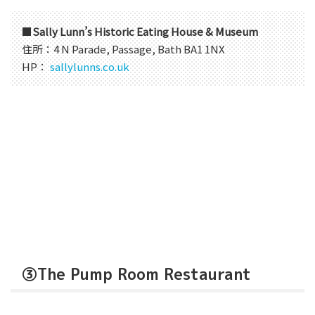
■
Sally Lunn’s Historic Eating House & Museum
住所：4 N Parade, Passage, Bath BA1 1NX
HP：
sallylunns.co.uk
③The Pump Room Restaurant