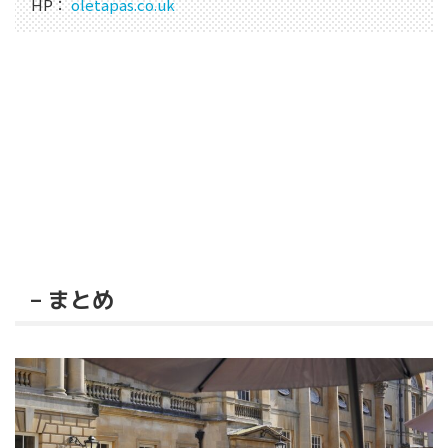
HP：
oletapas.co.uk
– まとめ