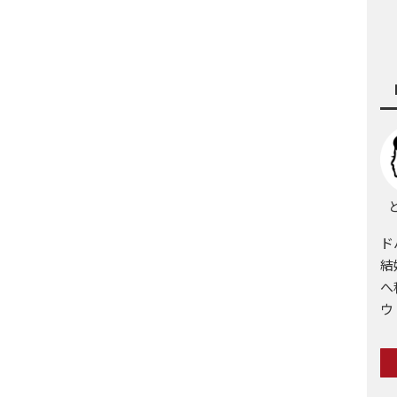
と
ド
結
へ
ウ