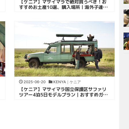
【ケニア】マサイマラで絶対買うべき！お
すすめお土産10選、購入場所｜海外子連れ
旅
2025-06-20
KENYA｜ケニア
【ケニア】マサイマラ国立保護区サファリ
ツアー4泊5日モデルプラン｜おすすめガイ
ド