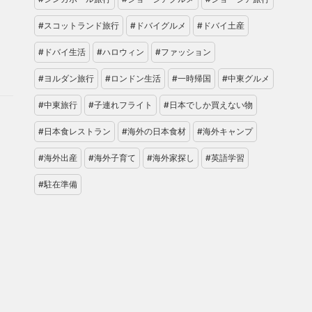
#スコットランド旅行
#ドバイグルメ
#ドバイ土産
#ドバイ生活
#ハロウィン
#ファッション
#ヨルダン旅行
#ロンドン生活
#一時帰国
#中東グルメ
#中東旅行
#子連れフライト
#日本でしか買えない物
#日本食レストラン
#海外の日本食材
#海外キャンプ
#海外出産
#海外子育て
#海外家探し
#英語学習
#駐在準備