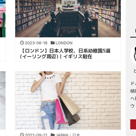
2023-06-18
LONDON
【ロンドン】日本人学校、日系幼稚園5選
(イーリング周辺)｜イギリス駐在
と
ド
結
へ
ウ
2022-09-12
JAPAN｜日本