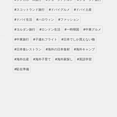
#スコットランド旅行
#ドバイグルメ
#ドバイ土産
#ドバイ生活
#ハロウィン
#ファッション
#ヨルダン旅行
#ロンドン生活
#一時帰国
#中東グルメ
#中東旅行
#子連れフライト
#日本でしか買えない物
#日本食レストラン
#海外の日本食材
#海外キャンプ
#海外出産
#海外子育て
#海外家探し
#英語学習
#駐在準備