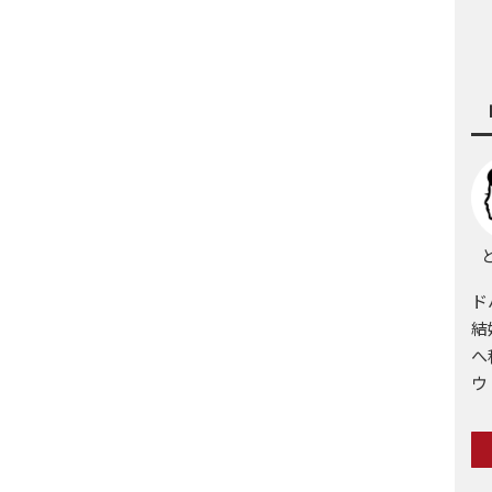
と
ド
結
へ
ウ