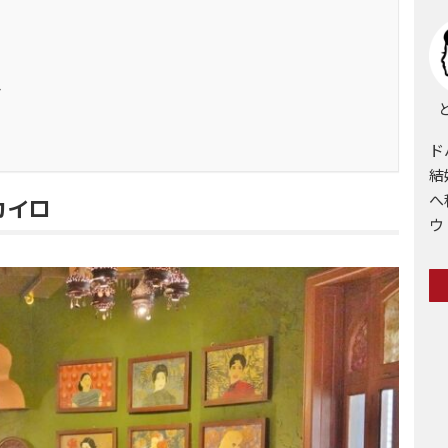
イ
と
ド
結
へ
| カイロ
ウ