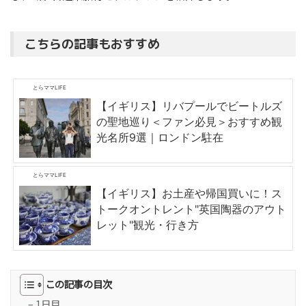
こちらの記事もおすすめ
とらママLIFE
【イギリス】リバプールでビートルズ
の聖地巡り＜ファン必見＞おすすめ観
光名所9選｜ロンドン駐在
とらママLIFE
【イギリス】お土産や帰国買いに！ス
トークオントレント"英国陶器のアウト
レット"観光・行き方
この記事の目次
– 1日目