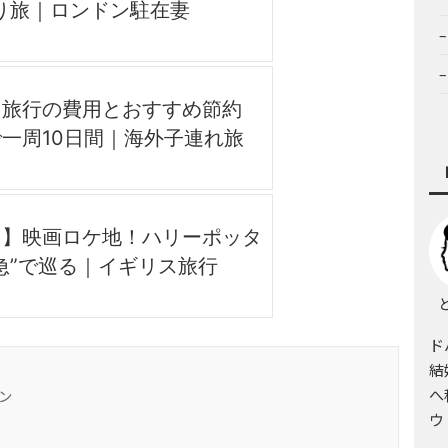
り旅｜ロンドン駐在妻
】旅行の費用とおすすめ節約
一周10日間｜海外子連れ旅
ド】映画ロケ地！ハリーポッタ
急”で巡る｜イギリス旅行
と
ド
結
へ
ン
ウ