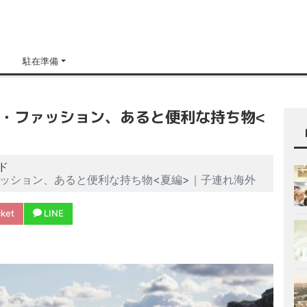
H
駐在準備
・ファッション、あると便利な持ち物<
ド
ッション、あると便利な持ち物<夏編>｜子連れ海外
ket
LINE