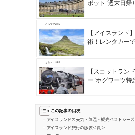
ポット”週末日帰
とらママLIFE
【アイスランド
術！レンタカーで
とらママLIFE
【スコットラン
ー”ホグワーツ特
この記事の目次
– アイスランドの天気・気温・観光ベストシーズ
– アイスランド旅行の服装＜夏＞