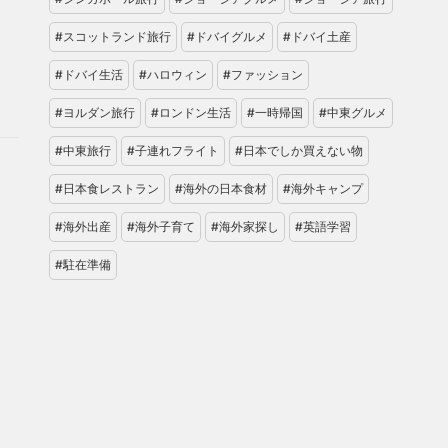
#スコットランド旅行
#ドバイグルメ
#ドバイ土産
#ドバイ生活
#ハロウィン
#ファッション
#ヨルダン旅行
#ロンドン生活
#一時帰国
#中東グルメ
#中東旅行
#子連れフライト
#日本でしか買えない物
#日本食レストラン
#海外の日本食材
#海外キャンプ
#海外出産
#海外子育て
#海外家探し
#英語学習
#駐在準備