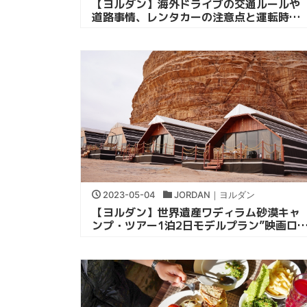
【ヨルダン】海外ドライブの交通ルールや
道路事情、レンタカーの注意点と運転時の
持ち物｜ペトラ観光
2023-05-04
JORDAN｜ヨルダン
【ヨルダン】世界遺産ワディラム砂漠キャ
ンプ・ツアー1泊2日モデルプラン”映画ロ
地”｜中東旅行