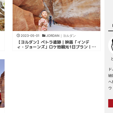
2023-05-01
JORDAN｜ヨルダン
【ヨルダン】ペトラ遺跡｜映画「インデ
ィ・ジョーンズ」ロケ地観光1日プラン｜中
東子連れ旅行
と
ド
結
へ
ウ