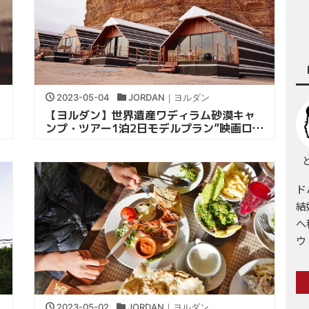
2023-05-04
JORDAN｜ヨルダン
【ヨルダン】世界遺産ワディラム砂漠キャ
ンプ・ツアー1泊2日モデルプラン”映画ロケ
地”｜中東旅行
と
ド
結
へ
ウ
2023-05-02
JORDAN｜ヨルダン