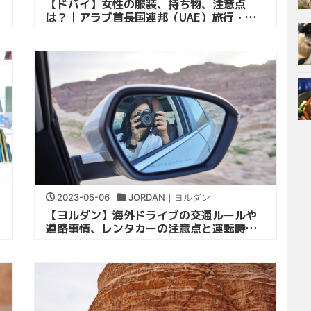
【ドバイ】女性の服装、持ち物、注意点
は？｜アラブ首長国連邦（UAE）旅行・観
光
2023-05-06
JORDAN｜ヨルダン
【ヨルダン】海外ドライブの交通ルールや
道路事情、レンタカーの注意点と運転時の
持ち物｜ペトラ観光