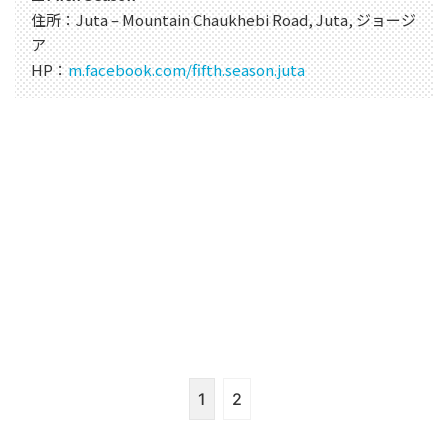
住所：Juta – Mountain Chaukhebi Road, Juta, ジョージ
ア
HP：
m.facebook.com/fifth.season.juta
1
2