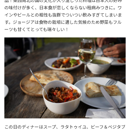
品！東西南北の国の文化が入り混じった料理は日本人の好み
の味付けが多く、日本食が恋しくならない程病みつきに。ワ
インやビールとの相性も抜群でついつい飲みすぎてしまいま
す。ジョージアは食物の栽培に適した気候のため野菜もフル
ーツも甘くてとっても瑞々しい！
この日のディナーはスープ、ラタトゥイユ、ビーフ＆ベジタブ