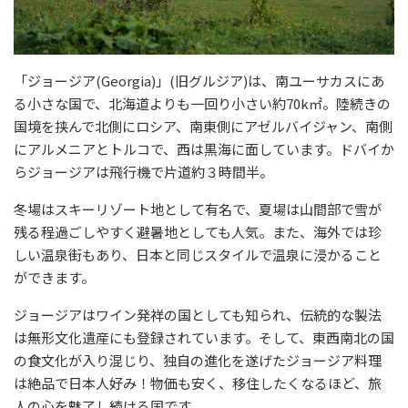
「ジョージア(Georgia)」(旧グルジア)は、南ユーサカスにあ
る小さな国で、北海道よりも一回り小さい約70k㎡。陸続きの
国境を挟んで北側にロシア、南東側にアゼルバイジャン、南側
にアルメニアとトルコで、西は黒海に面しています。ドバイか
らジョージアは飛行機で片道約３時間半。
冬場はスキーリゾート地として有名で、夏場は山間部で雪が
残る程過ごしやすく避暑地としても人気。また、海外では珍
しい温泉街もあり、日本と同じスタイルで温泉に浸かること
ができます。
ジョージアはワイン発祥の国としても知られ、伝統的な製法
は無形文化遺産にも登録されています。そして、東西南北の国
の食文化が入り混じり、独自の進化を遂げたジョージア料理
は絶品で日本人好み！物価も安く、移住したくなるほど、旅
人の心を魅了し続ける国です。