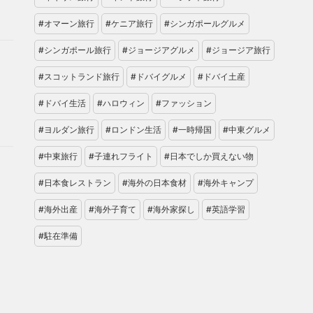
#オマーン旅行
#ケニア旅行
#シンガポールグルメ
#シンガポール旅行
#ジョージアグルメ
#ジョージア旅行
#スコットランド旅行
#ドバイグルメ
#ドバイ土産
#ドバイ生活
#ハロウィン
#ファッション
#ヨルダン旅行
#ロンドン生活
#一時帰国
#中東グルメ
#中東旅行
#子連れフライト
#日本でしか買えない物
#日本食レストラン
#海外の日本食材
#海外キャンプ
#海外出産
#海外子育て
#海外家探し
#英語学習
#駐在準備