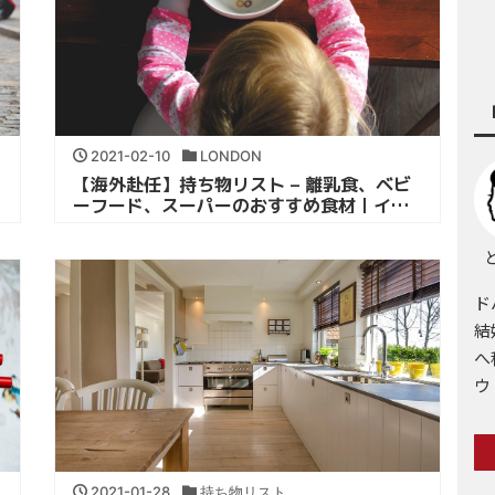
2021-02-10
LONDON
【海外赴任】持ち物リスト – 離乳食、ベビ
ーフード、スーパーのおすすめ食材｜イギ
リス・ロンドン駐在
と
ド
結
へ
ウ
2021-01-28
持ち物リスト